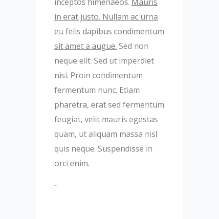
inceptos himenaeos.
Mauris
in erat justo. Nullam ac urna
eu felis dapibus condimentum
sit amet a augue.
Sed non
neque elit. Sed ut imperdiet
nisi. Proin condimentum
fermentum nunc. Etiam
pharetra, erat sed fermentum
feugiat, velit mauris egestas
quam, ut aliquam massa nisl
quis neque. Suspendisse in
orci enim.
toto togel
situs togel