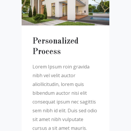
Personalized
Process
Lorem Ipsum roin gravida
nibh vel velit auctor
aliollicitudin, lorem quis
bibendum auctor nisi elit
consequat ipsum nec sagittis
sem nibh id elit. Duis sed odio
sit amet nibh vulputate
cursus a sit amet mauris.