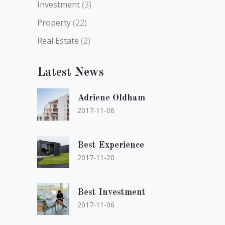
Investment
(3)
Property
(22)
Real Estate
(2)
Latest News
Adriene Oldham
2017-11-06
Best Experience
2017-11-20
Best Investment
2017-11-06