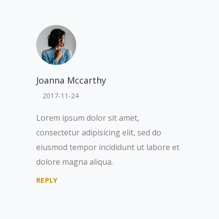
Joanna Mccarthy
2017-11-24
Lorem ipsum dolor sit amet,
consectetur adipisicing elit, sed do
eiusmod tempor incididunt ut labore et
dolore magna aliqua.
REPLY