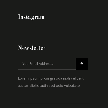
Instagram
Newsletter
Lorem ipsum proin gravida nibh vel velit
auctor aliollicitudin sed odio vulputate