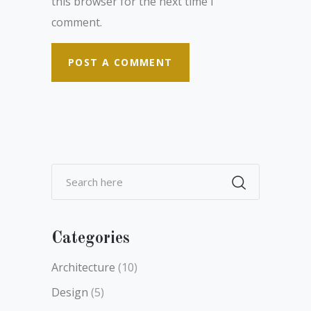
this browser for the next time I
comment.
Categories
Architecture
(10)
Design
(5)