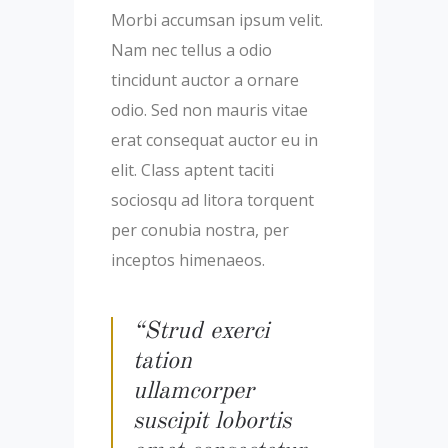
Morbi accumsan ipsum velit.
Nam nec tellus a odio
tincidunt auctor a ornare
odio. Sed non mauris vitae
erat consequat auctor eu in
elit. Class aptent taciti
sociosqu ad litora torquent
per conubia nostra, per
inceptos himenaeos.
“Strud exerci
tation
ullamcorper
suscipit lobortis