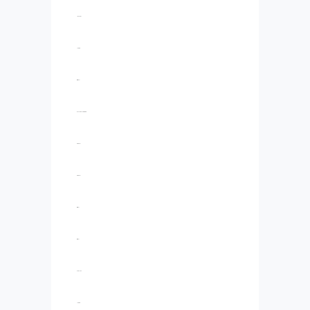
link gacor
jacktoto
situs togel
myhouseoffurniture.com
toto togel
toto togel
situs slot
situs slot
slot online
jacktoto