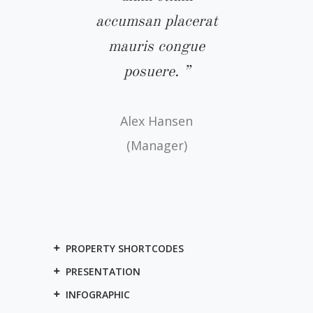
ctor leo
accumsan placerat
auctor 
llus semper
mauris congue
phasellus 
diam. ”
posuere. ”
diam. 
hanie Lucas
Alex Hansen
Johanna 
(CEO)
(Manager)
(Design
PROPERTY SHORTCODES
PRESENTATION
INFOGRAPHIC