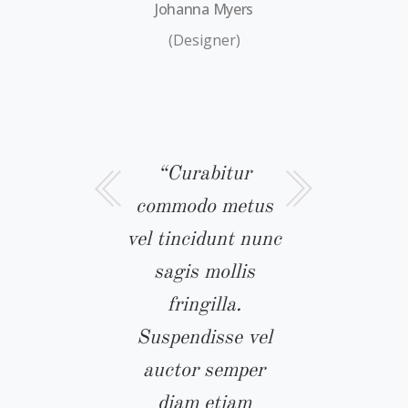
Johanna Myers
(Designer)
m placerat
“Curabitur
“Etiam pl
s non neque
commodo metus
mauris n
ue posuere
vel tincidunt nunc
congue po
rabitur
sagis mollis
curabi
odo metus
fringilla.
commo
idunt nunc
Suspendisse vel
tincidunt
s fringilla.
auctor semper
mollis frin
pendisse
diam etiam
Suspendis